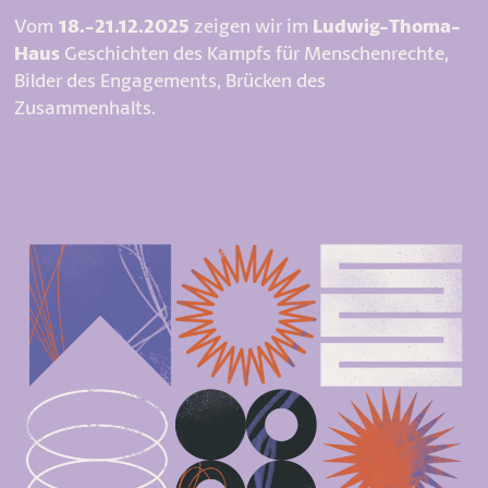
Vom
18.-21.12.2025
zeigen wir im
Ludwig-Thoma-
Haus
Geschichten des Kampfs für Menschenrechte,
Bilder des Engagements, Brücken des
Zusammenhalts.