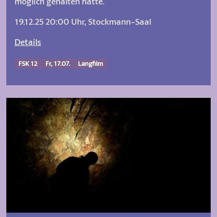
möglich gehalten hätte.
19.12.25 20:00 Uhr, Stockmann-Saal
Details
FSK 12
Fr, 17.07.
Langfilm