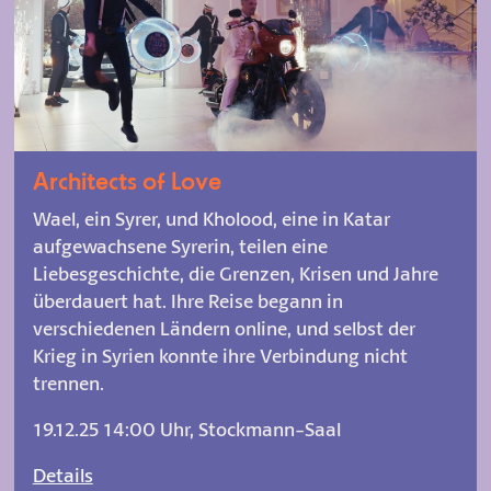
Architects of Love
Wael, ein Syrer, und Kholood, eine in Katar
aufgewachsene Syrerin, teilen eine
Liebesgeschichte, die Grenzen, Krisen und Jahre
überdauert hat. Ihre Reise begann in
verschiedenen Ländern online, und selbst der
Krieg in Syrien konnte ihre Verbindung nicht
trennen.
19.12.25 14:00 Uhr, Stockmann-Saal
Details