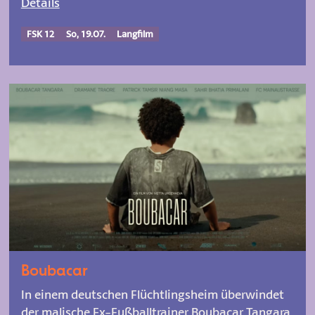
Details
FSK 12
So, 19.07.
Langfilm
Boubacar
In einem deutschen Flüchtlingsheim überwindet
der malische Ex-Fußballtrainer Boubacar Tangara