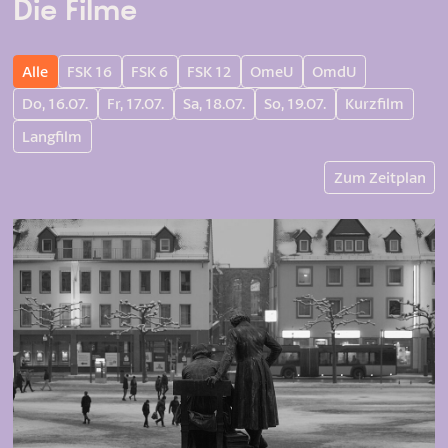
Die Filme
Alle
FSK 16
FSK 6
FSK 12
OmeU
OmdU
Do, 16.07.
Fr, 17.07.
Sa, 18.07.
So, 19.07.
Kurzfilm
Langfilm
Zum Zeitplan