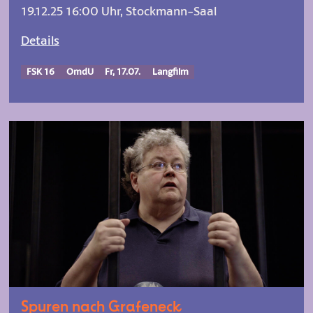
19.12.25 16:00 Uhr, Stockmann-Saal
Details
FSK 16
OmdU
Fr, 17.07.
Langfilm
Spuren nach Grafeneck