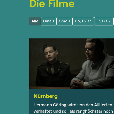
Die Filme
Alle
OmeU
OmdU
Do, 16.07.
Fr, 17.07.
Nürnberg
Hermann Göring wird von den Alliierten
verhaftet und soll als ranghöchster noch