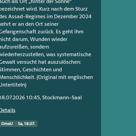
auch als Ort „hinter der Sonne“
bezeichnet wird. Kurz nach dem Sturz
des Assad-Regimes im Dezember 2024
kehrt er an den Ort seiner
Gefangenschaft zurück. Es geht ihm
nicht darum, Wunden wieder
aufzureißen, sondern
wiederherzustellen, was systematische
Gewalt versucht hat auszulöschen:
Stimmen, Geschichten und
Menschlichkeit. (Original mit englischen
Untertiteln)
18.07.2026 10:45, Stockmann-Saal
Details
OmeU
Sa, 18.07.